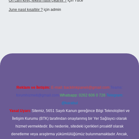
Ön cam kireç lekesi nasıl çıkarılır ?
için
Yüce
June nasıl kısaltılır ?
için
admin
etexper giriş
betexper giriş
Reklam ve İletişim:
E-mail:
backlinkpaneli@gmail.com
Teams:
forumhizmeti@gmail.com
Whatsapp: 0262 606 0 726
Telegram:
@karabul
Yasal Uyarı:
Sitemiz, 5651 Sayılı Kanun gereğince Bilgi Teknolojileri ve
İletişim Kurumu (BTK) tarafından onaylanmış bir Yer Sağlayıcı olarak
hizmet vermektedir. Bu nedenle, sitedeki içerikleri proaktif olarak
denetleme veya araştırma yükümlülüğümüz bulunmamaktadır. Ancak,