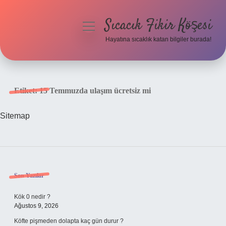
Sıcacık Fikir Köşesi
menüyü
aç
Hayatına sıcaklık katan bilgiler burada!
Anasayfa
Gizlilik Politikası
Etiket:
15 Temmuzda ulaşım ücretsiz mi
Yasal Uyarı
Sitemap
Hakkımızda
Sidebar
Son Yazılar
Kök 0 nedir ?
Ağustos 9, 2026
Köfte pişmeden dolapta kaç gün durur ?