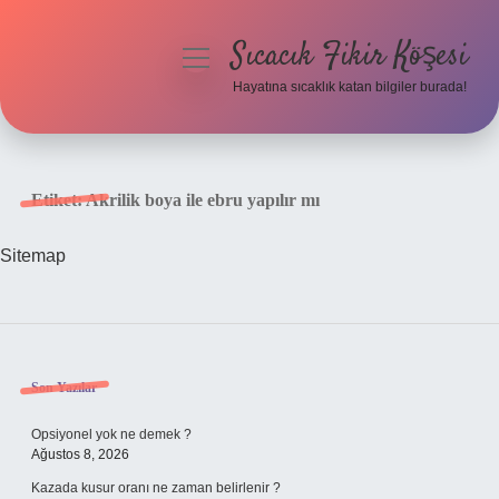
Sıcacık Fikir Köşesi
menüyü
aç
Hayatına sıcaklık katan bilgiler burada!
Anasayfa
Gizlilik Politikası
Etiket:
Akrilik boya ile ebru yapılır mı
Yasal Uyarı
Sitemap
Hakkımızda
Sidebar
Son Yazılar
Opsiyonel yok ne demek ?
Ağustos 8, 2026
Kazada kusur oranı ne zaman belirlenir ?