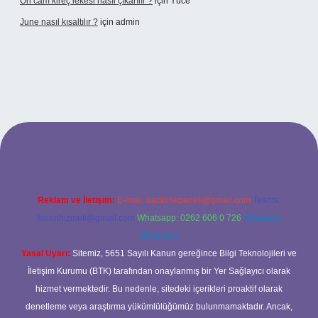
Ön cam kireç lekesi nasıl çıkarılır ?
için
Yüce
June nasıl kısaltılır ?
için
admin
texper giriş
betexper giriş
Reklam ve İletişim:
E-mail:
backlinkpaneli@gmail.com
Teams:
forumhizmeti@gmail.com
Whatsapp: 0262 606 0 726
Telegram:
@karabul
Yasal Uyarı:
Sitemiz, 5651 Sayılı Kanun gereğince Bilgi Teknolojileri ve
İletişim Kurumu (BTK) tarafından onaylanmış bir Yer Sağlayıcı olarak
hizmet vermektedir. Bu nedenle, sitedeki içerikleri proaktif olarak
denetleme veya araştırma yükümlülüğümüz bulunmamaktadır. Ancak,