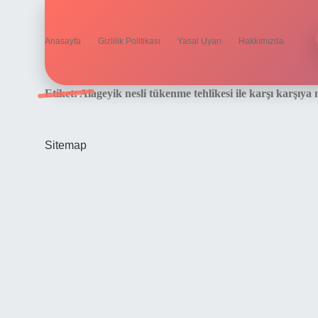
Anasayfa
Gizlilik Politikası
Yasal Uyarı
Hakkımızda
Etiket:
Alageyik nesli tükenme tehlikesi ile karşı karşıya 
Sitemap