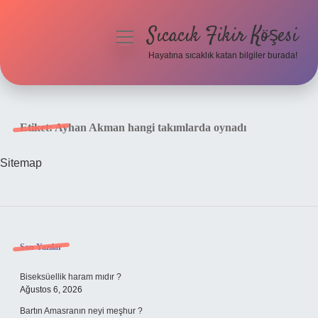
Sıcacık Fikir Köşesi
menüyü
aç
Hayatına sıcaklık katan bilgiler burada!
Anasayfa
Gizlilik Politikası
Etiket:
Ayhan Akman hangi takımlarda oynadı
Yasal Uyarı
Sitemap
Hakkımızda
Sidebar
Son Yazılar
Biseksüellik haram mıdır ?
Ağustos 6, 2026
Bartın Amasranın neyi meşhur ?