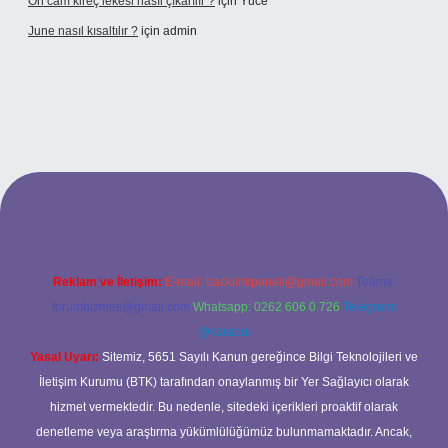
Ön cam kireç lekesi nasıl çıkarılır ?
için
Yüce
June nasıl kısaltılır ?
için
admin
etexper giriş
betexper giriş
Reklam ve İletişim:
E-mail:
backlinkpaneli@gmail.com
Teams:
forumhizmeti@gmail.com
Whatsapp: 0262 606 0 726
Telegram:
@karabul
Yasal Uyarı:
Sitemiz, 5651 Sayılı Kanun gereğince Bilgi Teknolojileri ve
İletişim Kurumu (BTK) tarafından onaylanmış bir Yer Sağlayıcı olarak
hizmet vermektedir. Bu nedenle, sitedeki içerikleri proaktif olarak
denetleme veya araştırma yükümlülüğümüz bulunmamaktadır. Ancak,