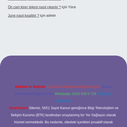
Ön cam kireç lekesi nasıl çıkarılır ?
için
Yüce
June nasıl kısaltılır ?
için
admin
texper giriş
betexper giriş
Reklam ve İletişim:
E-mail:
backlinkpaneli@gmail.com
Teams:
forumhizmeti@gmail.com
Whatsapp: 0262 606 0 726
Telegram:
@karabul
Yasal Uyarı:
Sitemiz, 5651 Sayılı Kanun gereğince Bilgi Teknolojileri ve
İletişim Kurumu (BTK) tarafından onaylanmış bir Yer Sağlayıcı olarak
hizmet vermektedir. Bu nedenle, sitedeki içerikleri proaktif olarak