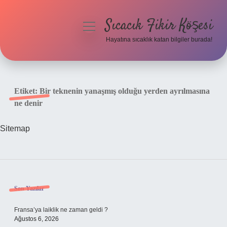
Sıcacık Fikir Köşesi
menüyü
aç
Hayatına sıcaklık katan bilgiler burada!
Anasayfa
Gizlilik Politikası
Etiket:
Bir teknenin yanaşmış olduğu yerden ayrılmasına
ne denir
Yasal Uyarı
Sitemap
Hakkımızda
Sidebar
Son Yazılar
Fransa’ya laiklik ne zaman geldi ?
Ağustos 6, 2026