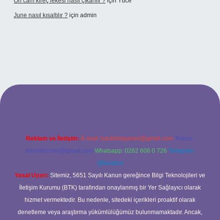
Ön cam kireç lekesi nasıl çıkarılır ?
için
Yüce
June nasıl kısaltılır ?
için
admin
etexper giriş
betexper giriş
Reklam ve İletişim:
E-mail:
backlinkpaneli@gmail.com
Teams:
forumhizmeti@gmail.com
Whatsapp: 0262 606 0 726
Telegram:
@karabul
Yasal Uyarı:
Sitemiz, 5651 Sayılı Kanun gereğince Bilgi Teknolojileri ve
İletişim Kurumu (BTK) tarafından onaylanmış bir Yer Sağlayıcı olarak
hizmet vermektedir. Bu nedenle, sitedeki içerikleri proaktif olarak
denetleme veya araştırma yükümlülüğümüz bulunmamaktadır. Ancak,