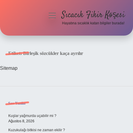
Sıcacık Fikir Köşesi
menüyü
aç
Hayatına sıcaklık katan bilgiler burada!
Anasayfa
Gizlilik Politikası
Etiket:
Birleşik sözcükler kaça ayrılır
Yasal Uyarı
Sitemap
Hakkımızda
Sidebar
Son Yazılar
Kuşlar yağmurda uçabilir mi ?
Ağustos 8, 2026
Kuzukulağı bitkisi ne zaman ekilir ?