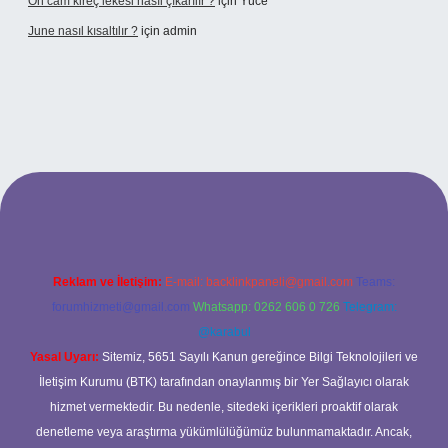
Ön cam kireç lekesi nasıl çıkarılır ?
için
Yüce
June nasıl kısaltılır ?
için
admin
texper giriş
betexper giriş
Reklam ve İletişim:
E-mail:
backlinkpaneli@gmail.com
Teams:
forumhizmeti@gmail.com
Whatsapp: 0262 606 0 726
Telegram:
@karabul
Yasal Uyarı:
Sitemiz, 5651 Sayılı Kanun gereğince Bilgi Teknolojileri ve
İletişim Kurumu (BTK) tarafından onaylanmış bir Yer Sağlayıcı olarak
hizmet vermektedir. Bu nedenle, sitedeki içerikleri proaktif olarak
denetleme veya araştırma yükümlülüğümüz bulunmamaktadır. Ancak,