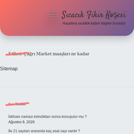
Sıcacık Fikir Köşesi
menüyü
aç
Hayatına sıcaklık katan bilgiler burada!
Anasayfa
Gizlilik Politikası
Etiket:
Çağrı Market maaşları ne kadar
Yasal Uyarı
Sitemap
Hakkımızda
Sidebar
Son Yazılar
İstihare namazı kılındıktan sonra konuşulur mu ?
Ağustos 9, 2026
İle 21 sayıları arasında kaç asal sayı vardır ?