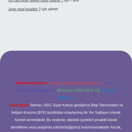
Ön cam kireç lekesi nasıl çıkarılır ?
için
Yüce
June nasıl kısaltılır ?
için
admin
texper giriş
betexper giriş
Reklam ve İletişim:
E-mail:
backlinkpaneli@gmail.com
Teams:
forumhizmeti@gmail.com
Whatsapp: 0262 606 0 726
Telegram:
@karabul
Yasal Uyarı:
Sitemiz, 5651 Sayılı Kanun gereğince Bilgi Teknolojileri ve
İletişim Kurumu (BTK) tarafından onaylanmış bir Yer Sağlayıcı olarak
hizmet vermektedir. Bu nedenle, sitedeki içerikleri proaktif olarak
denetleme veya araştırma yükümlülüğümüz bulunmamaktadır. Ancak,