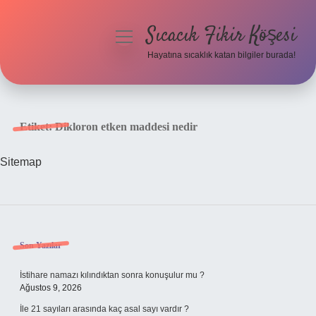
Sıcacık Fikir Köşesi
menüyü
aç
Hayatına sıcaklık katan bilgiler burada!
Anasayfa
Gizlilik Politikası
Etiket:
Dikloron etken maddesi nedir
Yasal Uyarı
Sitemap
Hakkımızda
Sidebar
Son Yazılar
İstihare namazı kılındıktan sonra konuşulur mu ?
Ağustos 9, 2026
İle 21 sayıları arasında kaç asal sayı vardır ?