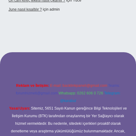
Ön cam kireç lekesi nasıl çıkarılır ?
için
Yüce
June nasıl kısaltılır ?
için
admin
texper giriş
betexper giriş
Reklam ve İletişim:
E-mail:
backlinkpaneli@gmail.com
Teams:
forumhizmeti@gmail.com
Whatsapp: 0262 606 0 726
Telegram:
@karabul
Yasal Uyarı:
Sitemiz, 5651 Sayılı Kanun gereğince Bilgi Teknolojileri ve
İletişim Kurumu (BTK) tarafından onaylanmış bir Yer Sağlayıcı olarak
hizmet vermektedir. Bu nedenle, sitedeki içerikleri proaktif olarak
denetleme veya araştırma yükümlülüğümüz bulunmamaktadır. Ancak,