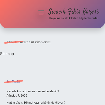
Sıcacık Fikir Köşesi
menüyü
aç
Hayatına sıcaklık katan bilgiler burada!
Anasayfa
Gizlilik Politikası
Etiket:
Hızlı nasıl kilo verilir
Yasal Uyarı
Sitemap
Hakkımızda
Sidebar
Son Yazılar
Kazada kusur oranı ne zaman belirlenir ?
Ağustos 7, 2026
Kurtlar Vadisi Hikmet kaçıncı bölümde ölüyor ?