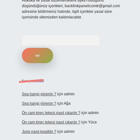
Hukuka ve yasal düzenlemelere aykırı olduğunu
düşündüğünüz içerikleri,
backlinkpanelicomtr@gmail.com
adresine bildirmeniz halinde, ilgili içerikler yasal süre
içerisinde sitemizden kaldırılacaktır.
Arama
Son yorumlar
Şıra hangi yörenin ?
için
admin
Şıra hangi yörenin ?
için
Ağa
Ön cam kireç lekesi nasıl çıkarılır ?
için
admin
Ön cam kireç lekesi nasıl çıkarılır ?
için
Yüce
June nasıl kısaltılır ?
için
admin