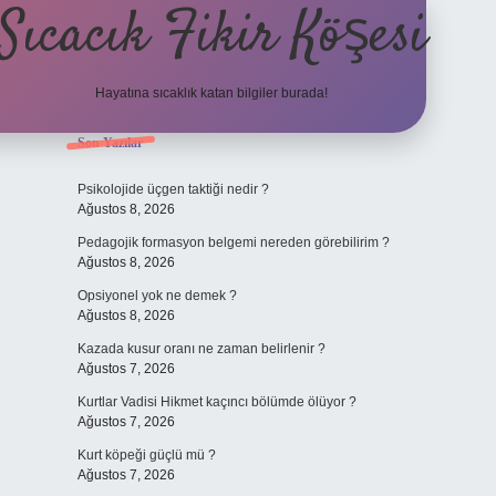
Sıcacık Fikir Köşesi
Hayatına sıcaklık katan bilgiler burada!
Sidebar
Son Yazılar
ilbet mobil giriş
betexper giri
Psikolojide üçgen taktiği nedir ?
Ağustos 8, 2026
Pedagojik formasyon belgemi nereden görebilirim ?
Ağustos 8, 2026
Opsiyonel yok ne demek ?
Ağustos 8, 2026
Kazada kusur oranı ne zaman belirlenir ?
Ağustos 7, 2026
Kurtlar Vadisi Hikmet kaçıncı bölümde ölüyor ?
Ağustos 7, 2026
Kurt köpeği güçlü mü ?
Ağustos 7, 2026