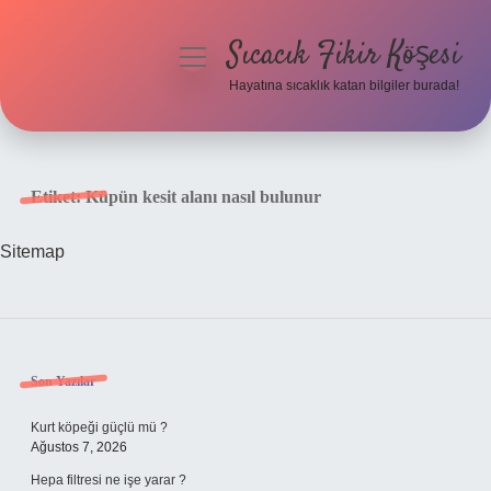
Sıcacık Fikir Köşesi
menüyü
aç
Hayatına sıcaklık katan bilgiler burada!
Anasayfa
Gizlilik Politikası
Etiket:
Küpün kesit alanı nasıl bulunur
Yasal Uyarı
Sitemap
Hakkımızda
Sidebar
Son Yazılar
Kurt köpeği güçlü mü ?
Ağustos 7, 2026
Hepa filtresi ne işe yarar ?