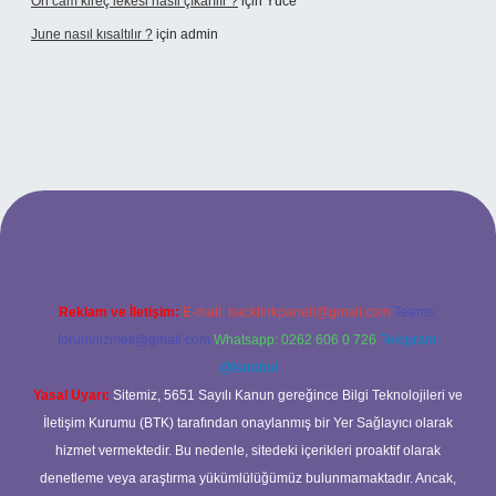
Ön cam kireç lekesi nasıl çıkarılır ?
için
Yüce
June nasıl kısaltılır ?
için
admin
etexper giriş
betexper giriş
Reklam ve İletişim:
E-mail:
backlinkpaneli@gmail.com
Teams:
forumhizmeti@gmail.com
Whatsapp: 0262 606 0 726
Telegram:
@karabul
Yasal Uyarı:
Sitemiz, 5651 Sayılı Kanun gereğince Bilgi Teknolojileri ve
İletişim Kurumu (BTK) tarafından onaylanmış bir Yer Sağlayıcı olarak
hizmet vermektedir. Bu nedenle, sitedeki içerikleri proaktif olarak
denetleme veya araştırma yükümlülüğümüz bulunmamaktadır. Ancak,