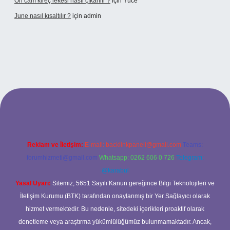
Ön cam kireç lekesi nasıl çıkarılır ?
için
Yüce
June nasıl kısaltılır ?
için
admin
etexper giriş
betexper giriş
Reklam ve İletişim:
E-mail:
backlinkpaneli@gmail.com
Teams:
forumhizmeti@gmail.com
Whatsapp: 0262 606 0 726
Telegram:
@karabul
Yasal Uyarı:
Sitemiz, 5651 Sayılı Kanun gereğince Bilgi Teknolojileri ve
İletişim Kurumu (BTK) tarafından onaylanmış bir Yer Sağlayıcı olarak
hizmet vermektedir. Bu nedenle, sitedeki içerikleri proaktif olarak
denetleme veya araştırma yükümlülüğümüz bulunmamaktadır. Ancak,