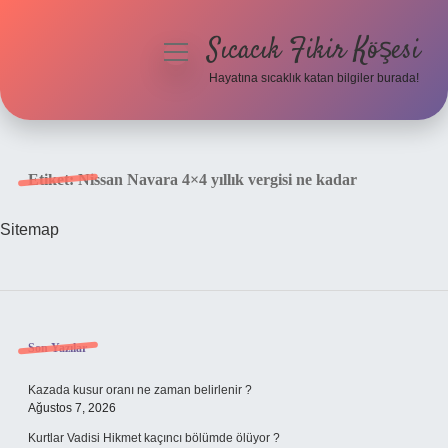
Sıcacık Fikir Köşesi
menüyü
aç
Hayatına sıcaklık katan bilgiler burada!
Anasayfa
Gizlilik Politikası
Etiket:
Nissan Navara 4×4 yıllık vergisi ne kadar
Yasal Uyarı
Sitemap
Hakkımızda
Sidebar
Son Yazılar
Kazada kusur oranı ne zaman belirlenir ?
Ağustos 7, 2026
Kurtlar Vadisi Hikmet kaçıncı bölümde ölüyor ?