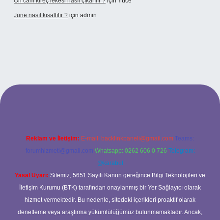
Ön cam kireç lekesi nasıl çıkarılır ?
için
Yüce
June nasıl kısaltılır ?
için
admin
texper giriş
betexper giriş
Reklam ve İletişim:
E-mail:
backlinkpaneli@gmail.com
Teams:
forumhizmeti@gmail.com
Whatsapp: 0262 606 0 726
Telegram:
@karabul
Yasal Uyarı:
Sitemiz, 5651 Sayılı Kanun gereğince Bilgi Teknolojileri ve
İletişim Kurumu (BTK) tarafından onaylanmış bir Yer Sağlayıcı olarak
hizmet vermektedir. Bu nedenle, sitedeki içerikleri proaktif olarak
denetleme veya araştırma yükümlülüğümüz bulunmamaktadır. Ancak,