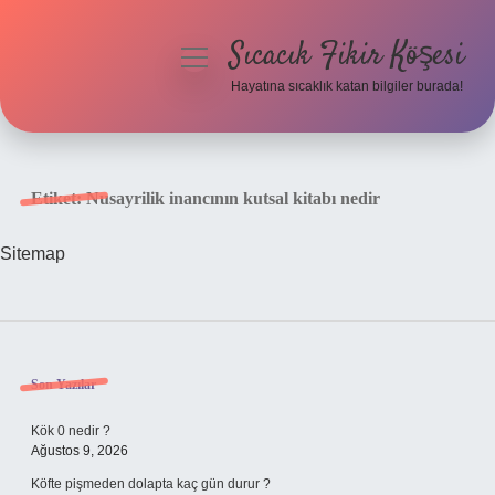
Sıcacık Fikir Köşesi
menüyü
aç
Hayatına sıcaklık katan bilgiler burada!
Anasayfa
Gizlilik Politikası
Etiket:
Nusayrilik inancının kutsal kitabı nedir
Yasal Uyarı
Sitemap
Hakkımızda
Sidebar
Son Yazılar
Kök 0 nedir ?
Ağustos 9, 2026
Köfte pişmeden dolapta kaç gün durur ?