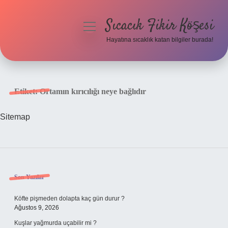
Sıcacık Fikir Köşesi
menüyü
aç
Hayatına sıcaklık katan bilgiler burada!
Anasayfa
Gizlilik Politikası
Etiket:
Ortamın kırıcılığı neye bağlıdır
Yasal Uyarı
Sitemap
Hakkımızda
Sidebar
Son Yazılar
Köfte pişmeden dolapta kaç gün durur ?
Ağustos 9, 2026
Kuşlar yağmurda uçabilir mi ?