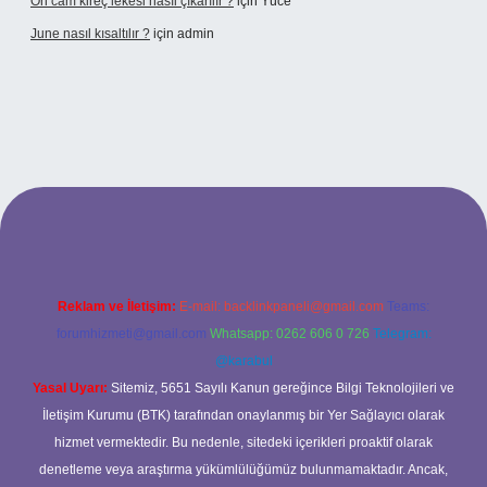
Ön cam kireç lekesi nasıl çıkarılır ?
için
Yüce
June nasıl kısaltılır ?
için
admin
texper giriş
betexper giriş
Reklam ve İletişim:
E-mail:
backlinkpaneli@gmail.com
Teams:
forumhizmeti@gmail.com
Whatsapp: 0262 606 0 726
Telegram:
@karabul
Yasal Uyarı:
Sitemiz, 5651 Sayılı Kanun gereğince Bilgi Teknolojileri ve
İletişim Kurumu (BTK) tarafından onaylanmış bir Yer Sağlayıcı olarak
hizmet vermektedir. Bu nedenle, sitedeki içerikleri proaktif olarak
denetleme veya araştırma yükümlülüğümüz bulunmamaktadır. Ancak,