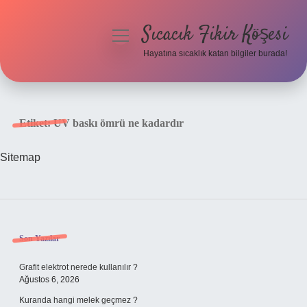
Sıcacık Fikir Köşesi
menüyü
aç
Hayatına sıcaklık katan bilgiler burada!
Anasayfa
Gizlilik Politikası
Etiket:
UV baskı ömrü ne kadardır
Yasal Uyarı
Sitemap
Hakkımızda
Sidebar
Son Yazılar
Grafit elektrot nerede kullanılır ?
Ağustos 6, 2026
Kuranda hangi melek geçmez ?