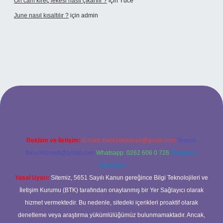
Ön cam kireç lekesi nasıl çıkarılır ?
için
Yüce
June nasıl kısaltılır ?
için
admin
etexper giriş
betexper giriş
Reklam ve İletişim:
E-mail:
backlinkpaneli@gmail.com
Teams:
forumhizmeti@gmail.com
Whatsapp: 0262 606 0 726
Telegram:
@karabul
Yasal Uyarı:
Sitemiz, 5651 Sayılı Kanun gereğince Bilgi Teknolojileri ve
İletişim Kurumu (BTK) tarafından onaylanmış bir Yer Sağlayıcı olarak
hizmet vermektedir. Bu nedenle, sitedeki içerikleri proaktif olarak
denetleme veya araştırma yükümlülüğümüz bulunmamaktadır. Ancak,