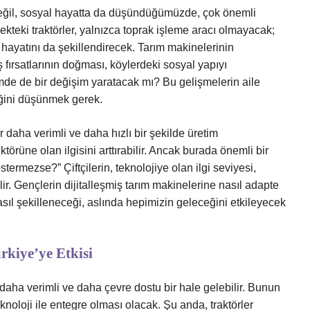
değil, sosyal hayatta da düşündüğümüzde, çok önemli
teki traktörler, yalnızca toprak işleme aracı olmayacak;
yal hayatını da şekillendirecek. Tarım makinelerinin
ş fırsatlarının doğması, köylerdeki sosyal yapıyı
esimde de bir değişim yaratacak mı? Bu gelişmelerin aile
ceğini düşünmek gerek.
er daha verimli ve daha hızlı bir şekilde üretim
törüne olan ilgisini arttırabilir. Ancak burada önemli bir
stermezse?” Çiftçilerin, teknolojiye olan ilgi seviyesi,
lir. Gençlerin dijitalleşmiş tarım makinelerine nasıl adapte
ıl şekilleneceği, aslında hepimizin geleceğini etkileyecek
rkiye’ye Etkisi
 daha verimli ve daha çevre dostu bir hale gelebilir. Bunun
eknoloji ile entegre olması olacak. Şu anda, traktörler