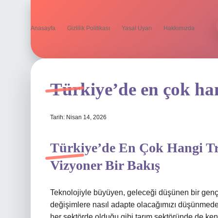
Anasayfa
Gizlilik Politikası
Yasal Uyarı
Hakkımızda
Türkiye’de en çok han
Tarih: Nisan 14, 2026
Türkiye’de En Çok Hangi Tra
Vizyoner Bir Bakış
Teknolojiyle büyüyen, geleceği düşünen bir genç
değişimlere nasıl adapte olacağımızı düşünmede
her sektörde olduğu gibi tarım sektöründe de kend