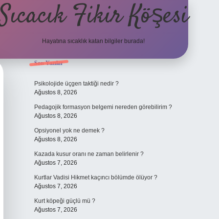
Sıcacık Fikir Köşesi
Hayatına sıcaklık katan bilgiler burada!
Sidebar
Son Yazılar
ilbet mobil giriş
betexper giriş
bet
Psikolojide üçgen taktiği nedir ?
Ağustos 8, 2026
Pedagojik formasyon belgemi nereden görebilirim ?
Ağustos 8, 2026
Opsiyonel yok ne demek ?
Ağustos 8, 2026
Kazada kusur oranı ne zaman belirlenir ?
Ağustos 7, 2026
Kurtlar Vadisi Hikmet kaçıncı bölümde ölüyor ?
Ağustos 7, 2026
Kurt köpeği güçlü mü ?
Ağustos 7, 2026