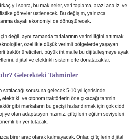
irkaç yıl sonra, bu makineler, veri toplama, arazi analizi ve
ofistike görevler üstlenecek. Bu değişim, yalnızca
 tarıma dayalı ekonomiyi de dönüştürecek.
 için değil, aynı zamanda tarlalarının verimliliğini artırmak
teknolojiler, özellikle düşük verimli bölgelerde yaşayan
erli traktör üreticileri, büyük ihtimalle bu dijitalleşmeye ayak
erini, dijital ve elektrikli sistemlerle donatacaklar.
lır? Gelecekteki Tahminler
n satılacağı sorusuna gelecek 5-10 yıl içerisinde
le, elektrikli ve otonom traktörlerin öne çıkacağı tahmin
kTraktör gibi markaların bu geçişi hızlandırmak için çok ciddi
iye olan adaptasyon hızımız, çiftçilerin eğitim seviyeleri,
önemli bir yer tutacak.
ızca birer araç olarak kalmayacak. Onlar, çiftçilerin dijital