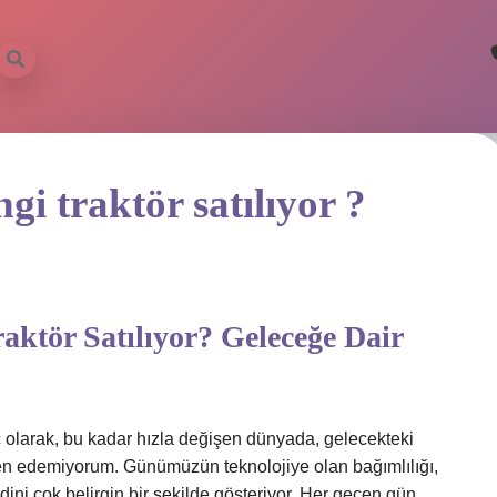
gi traktör satılıyor ?
ktör Satılıyor? Geleceğe Dair
 olarak, bu kadar hızla değişen dünyada, gelecekteki
n edemiyorum. Günümüzün teknolojiye olan bağımlılığı,
ini çok belirgin bir şekilde gösteriyor. Her geçen gün