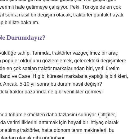
verimli hale getirmeye çalışıyor. Peki, Türkiye’de en çok
ıl sonra nasıl bir değişim olacak, traktörler günlük hayatı,
ep birlikte bakalım.
 Ne Durumdayız?
yüklüğe sahip. Tarımda, traktörler vazgeçilmez bir araç
in popüler olduğunu gözlemlemek, gelecekteki değişimlere
’de en çok satılan traktör markalarından biri, yerli üretim
d ve Case IH gibi küresel markalarla yaptığı iş birlikleri,
yor. Ancak, 5-10 yıl sonra bu durum nasıl değişir?
eki traktör pazarında ne gibi yenilikler görmeyi
rlada tohum ekmekten daha fazlasını sunuyor. Çiftçiler,
da verimliliklerini arttırmak için hayati bir ihtiyaç olarak
 donatılmış traktörler, hatta otonom tarım makineleri, bu
ulardan olacak gibi görünüyor.