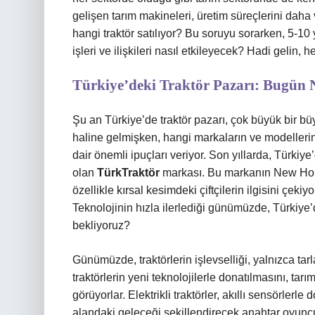
gelişen tarım makineleri, üretim süreçlerini daha 
hangi traktör satılıyor? Bu soruyu sorarken, 5-10 y
işleri ve ilişkileri nasıl etkileyecek? Hadi gelin, h
Türkiye’deki Traktör Pazarı: Bugün
Şu an Türkiye’de traktör pazarı, çok büyük bir bü
haline gelmişken, hangi markaların ve modeller
dair önemli ipuçları veriyor. Son yıllarda, Türkiye
olan
TürkTraktör
markası. Bu markanın New Hollan
özellikle kırsal kesimdeki çiftçilerin ilgisini çeki
Teknolojinin hızla ilerlediği günümüzde, Türkiye’d
bekliyoruz?
Günümüzde, traktörlerin işlevselliği, yalnızca ta
traktörlerin yeni teknolojilerle donatılmasını, tarım
görüyorlar. Elektrikli traktörler, akıllı sensörlerle
alandaki geleceği şekillendirecek anahtar oyunc