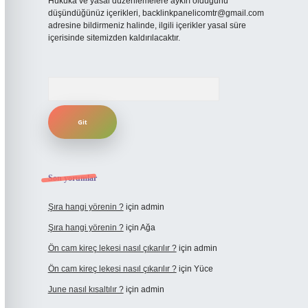
Hukuka ve yasal düzenlemelere aykırı olduğunu
düşündüğünüz içerikleri,
backlinkpanelicomtr@gmail.com
adresine bildirmeniz halinde, ilgili içerikler yasal süre
içerisinde sitemizden kaldırılacaktır.
Arama
Son yorumlar
Şıra hangi yörenin ?
için
admin
Şıra hangi yörenin ?
için
Ağa
Ön cam kireç lekesi nasıl çıkarılır ?
için
admin
Ön cam kireç lekesi nasıl çıkarılır ?
için
Yüce
June nasıl kısaltılır ?
için
admin